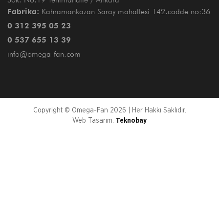
Fabrika:
Kahramankazan Saray mahallesi 142.cadde no:36
0 312 395 05 23
0 537 655 13 39
info@omega-fan.com
Copyright © Omega-Fan 2026 | Her Hakkı Saklıdır.
Web Tasarım:
Teknobay