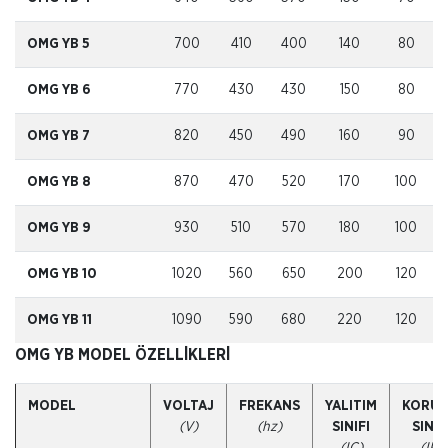
OMG YB 5
700
410
400
140
80
OMG YB 6
770
430
430
150
80
OMG YB 7
820
450
490
160
90
OMG YB 8
870
470
520
170
100
OMG YB 9
930
510
570
180
100
OMG YB 10
1020
560
650
200
120
OMG YB 11
1090
590
680
220
120
OMG YB MODEL ÖZELLİKLERİ
MODEL
VOLTAJ
FREKANS
YALITIM
KORU
(V)
(hz)
SINIFI
SINIF
(IC)
(IP)