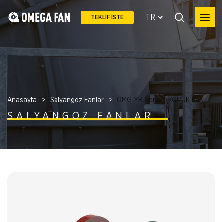
TEKLİF İSTE
Anasayfa
Salyangoz Fanlar
OMG YB Serisi - KÖRÜK FAN
SALYANGOZ FANLAR