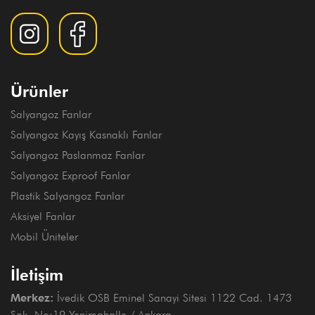
Ürünler
Salyangoz Fanlar
Salyangoz Kayış Kasnaklı Fanlar
Salyangoz Paslanmaz Fanlar
Salyangoz Exproof Fanlar
Plastik Salyangoz Fanlar
Aksiyel Fanlar
Mobil Üniteler
İletişim
Merkez:
İvedik OSB Eminel Sanayi Sitesi 1122 Cad. 1473
Sok. No:19 Yenimahalle / Ankara