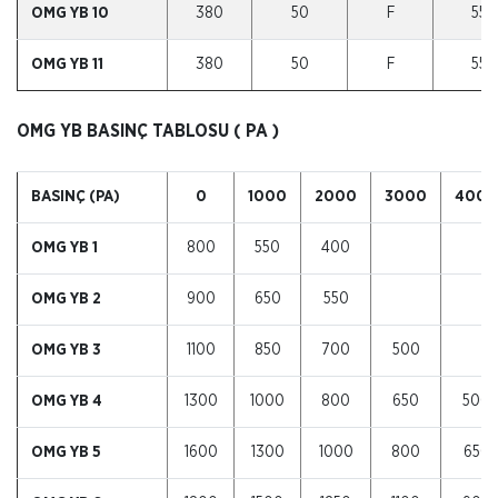
OMG YB 10
380
50
F
55
OMG YB 11
380
50
F
55
OMG YB BASINÇ TABLOSU ( PA )
BASINÇ (PA)
0
1000
2000
3000
4000
OMG YB 1
800
550
400
OMG YB 2
900
650
550
OMG YB 3
1100
850
700
500
OMG YB 4
1300
1000
800
650
500
OMG YB 5
1600
1300
1000
800
650