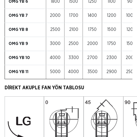
OMG YB 6
1800
1500
1250
1100
900
OMG YB 7
2000
1700
1400
1200
1000
OMG YB 8
2500
2100
1750
1500
1200
OMG YB 9
3000
2500
2000
1750
1500
OMG YB 10
4000
3300
2700
2300
2000
OMG YB 11
5000
4000
3500
2900
2500
DİREKT AKUPLE FAN YÖN TABLOSU