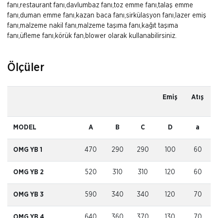
fanı,restaurant fanı,davlumbaz fanı,toz emme fanı,talaş emme
fanı,duman emme fanı,kazan baca fanı,sirkülasyon fanı,lazer emiş
fanı,malzeme nakil fanı,malzeme taşıma fanı,kağıt taşıma
fanı,üfleme fanı,körük fan,blower olarak kullanabilirsiniz.
Ölçüler
Emiş
Atış
MODEL
A
B
C
D
a
OMG YB 1
470
290
290
100
60
OMG YB 2
520
310
310
120
60
OMG YB 3
590
340
340
120
70
OMG YB 4
640
360
370
130
70