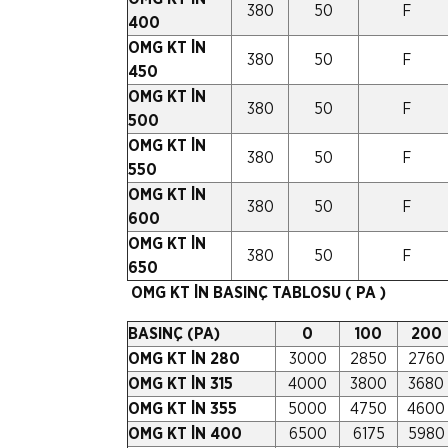
380
50
F
400
OMG KT İN
380
50
F
450
OMG KT İN
380
50
F
500
OMG KT İN
380
50
F
550
OMG KT İN
380
50
F
600
OMG KT İN
380
50
F
650
OMG KT İN BASINÇ TABLOSU ( PA )
BASINÇ (PA)
0
100
200
OMG KT İN 280
3000
2850
2760
OMG KT İN 315
4000
3800
3680
OMG KT İN 355
5000
4750
4600
OMG KT İN 400
6500
6175
5980