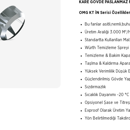
KARE GÖVDE PASLANMAZ 
OMG KT İN Serisi Özellikler
Bu fanlar asitli,nemli,buha
Üretim Araliği 3.000 M³/
Standartta KullanIlan Ma
Würth Temizleme Spreyi
Temizleme & Bakim Kapa
TaşIma & Kaldırma Apara
Yüksek Verimlilik Düşük E
Güçlendirilmiş Gövde Yap
Sızdırmazlık
Sıcaklık Dayanımı -20 °C
Opsiyonel Şase ve Titreş
Exproof Olarak Üretim Yap
Yön Belirtilmediği Takdir