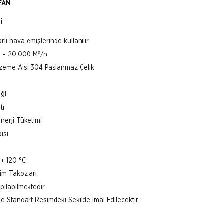
FAN
i
rlı hava emişlerinde kullanılır.
h - 20.000 M³/h
lzeme Aisi 304 Paslanmaz Çelik
ğI
tı
nerji Tüketimi
ısı
 + 120 °C
im Takozları
ılabilmektedir.
de Standart Resimdeki Şekilde İmal Edilecektir.