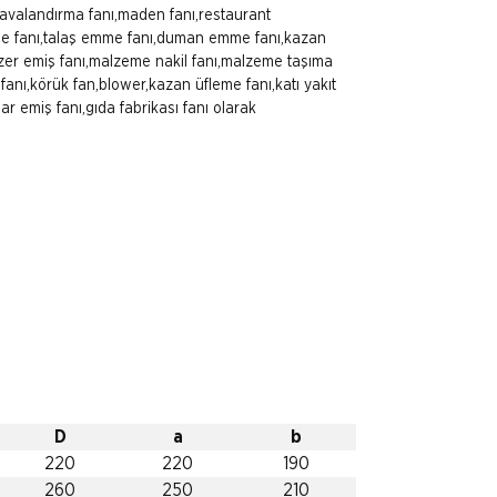
havalandırma fanı,maden fanı,restaurant
me fanı,talaş emme fanı,duman emme fanı,kazan
azer emiş fanı,malzeme nakil fanı,malzeme taşıma
 fanı,körük fan,blower,kazan üfleme fanı,katı yakıt
ar emiş fanı,gıda fabrikası fanı olarak
D
a
b
220
220
190
260
250
210