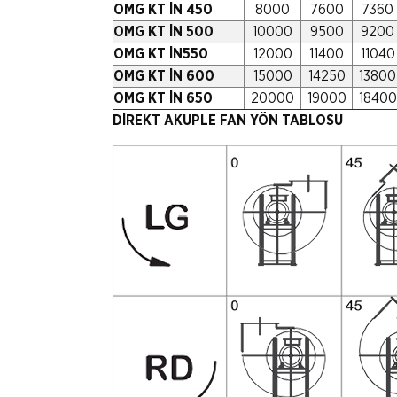
OMG KT İN 450
8000
7600
7360
OMG KT İN 500
10000
9500
9200
OMG KT İN550
12000
11400
11040
OMG KT İN 600
15000
14250
13800
OMG KT İN 650
20000
19000
18400
DİREKT AKUPLE FAN YÖN TABLOSU