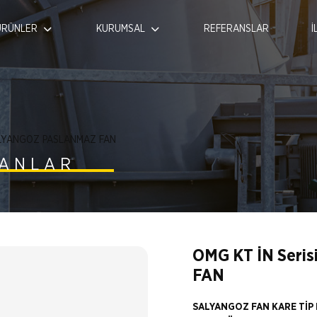
ÜRÜNLER
KURUMSAL
REFERANSLAR
İ
SALYANGOZ PASLANMAZ FAN
FANLAR
OMG KT İN Seri
FAN
SALYANGOZ FAN KARE TİP