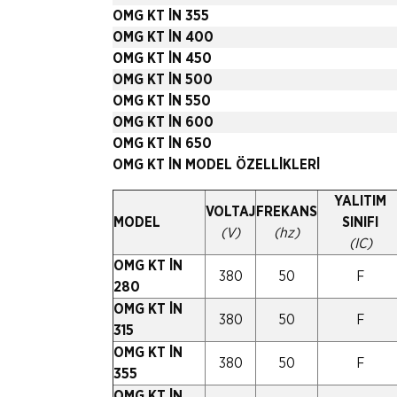
OMG KT İN 355
OMG KT İN 400
OMG KT İN 450
OMG KT İN 500
OMG KT İN 550
OMG KT İN 600
OMG KT İN 650
OMG KT İN MODEL ÖZELLİKLERİ
YALITIM
VOLTAJ
FREKANS
MODEL
SINIFI
(V)
(hz)
(IC)
OMG KT İN
380
50
F
280
OMG KT İN
380
50
F
315
OMG KT İN
380
50
F
355
OMG KT İN