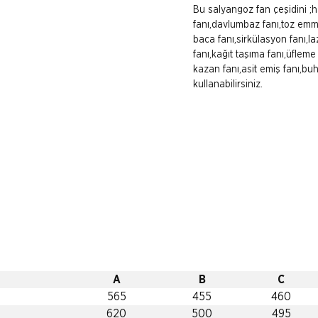
Bu salyangoz fan çeşidini ;
fanı,davlumbaz fanı,toz em
baca fanı,sirkülasyon fanı,l
fanı,kağıt taşıma fanı,üfleme
kazan fanı,asit emiş fanı,buh
kullanabilirsiniz.
A
B
C
565
455
460
620
500
495