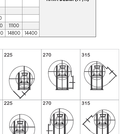
0
00
11100
00
14800
14400