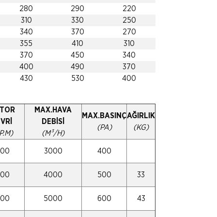
280
290
220
310
330
250
340
370
270
355
410
310
370
450
340
400
490
370
430
530
400
TOR
MAX.HAVA
MAX.BASINÇ
AĞIRLIK
VRİ
DEBİSİ
(PA)
(KG)
P.M)
(M³/H)
500
3000
400
500
4000
500
33
500
5000
600
43