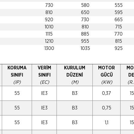
730
580
555
810
650
595
920
730
665
1010
810
715
1115
885
770
1210
955
815
1300
1035
925
KORUMA
VERİM
KURULUM
MOTOR
MO
SINIFI
SINIFI
DÜZENİ
GÜCÜ
DE
(IP)
(EC)
(M)
(KW)
(R.
55
IE3
B3
0,37
1
55
IE3
B3
0,75
1
55
IE3
B3
1,1
1